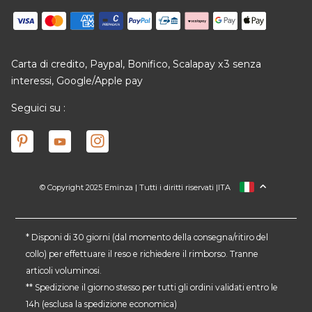
Carta di credito, Paypal, Bonifico, Scalapay x3 senza
interessi, Google/Apple pay
Seguici su :
© Copyright 2025 Eminza | Tutti i diritti riservati |
ITA
FRANCIA
SPAGNA
GERMANIA
* Disponi di 30 giorni (dal momento della consegna/ritiro del
collo) per effettuare il reso e richiedere il rimborso. Tranne
PAESI BASSI
articoli voluminosi.
SVIZZERA
** Spedizione il giorno stesso per tutti gli ordini validati entro le
DANMARK
14h (esclusa la spedizione economica)