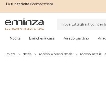
La tua
fedeltà
ricompensata
ARREDAMENTO PER LA CASA
Novità
Biancheria casa
Arredo giardino
Arre
Eminza
Natale
Addobbi albero di Natale
Addobbi natalizi