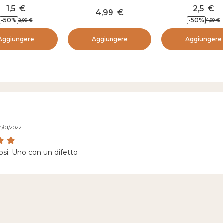
Morzine Bianco
1,5
€
2,5
€
4,99
€
-
50
%
-
50
%
2,99
€
4,99
€
Aggiungere
Aggiungere
Aggiungere
4/01/2022
osi. Uno con un difetto