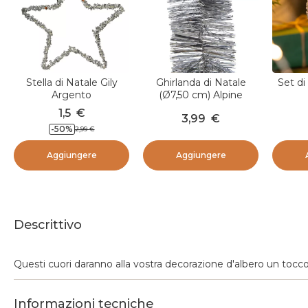
Stella di Natale Gily
Ghirlanda di Natale
Set di
Argento
(Ø7,50 cm) Alpine
Argento
1,5
€
3,99
€
-
50
%
2,99
€
Aggiungere
Aggiungere
Descrittivo
Questi cuori daranno alla vostra decorazione d'albero un tocc
Informazioni tecniche