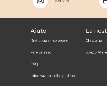
Scrivici
Aiuto
La nost
Rintraccio il mio ordine
Chi siamo
Fare un reso
Spazio Atelie
FAQ
Informazioni sulla spedizione
Contatta il Servizio clienti
Condizioni generali di vendita