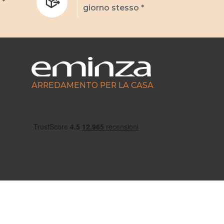
 *
giorno stesso *
ARREDAMENTO PER LA CASA
Scrivici