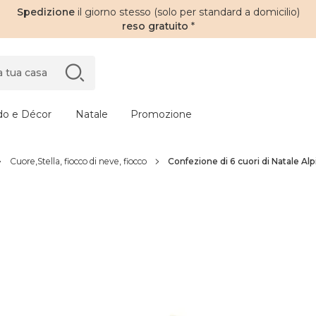
Spedizione
il giorno stesso (solo per standard a domicilio)
reso gratuito
*
do e Décor
Natale
Promozione
Cuore,Stella, fiocco di neve, fiocco
Confezione di 6 cuori di Natale Al