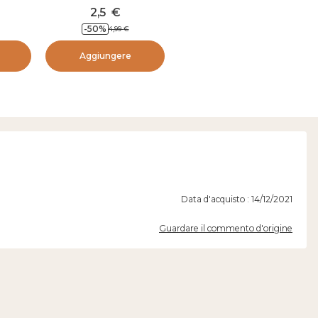
2,5
€
-
50
%
4,99
€
Aggiungere
Data d'acquisto : 14/12/2021
Guardare il commento d'origine