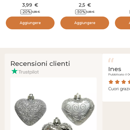
con clip Argento
3,99
€
2,5
€
-
20
%
-
50
%
4,99
€
4,99
€
Aggiungere
Aggiungere
Recensioni clienti
Ines
Pubblicato il 0
Cuori grazi