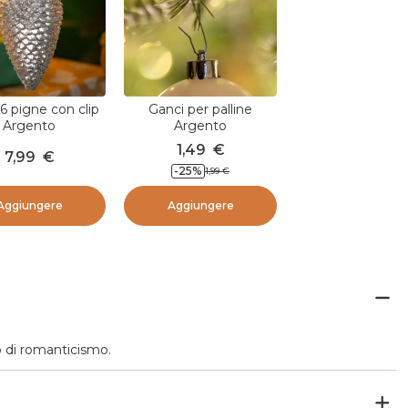
 6 pigne con clip
Ganci per palline
Argento
Argento
1,49
€
7,99
€
-
25
%
1,99
€
Aggiungere
Aggiungere
o di romanticismo.