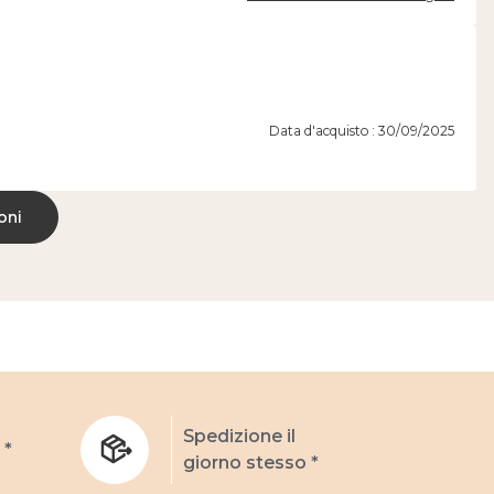
Data d'acquisto : 30/09/2025
oni
Spedizione il
 *
giorno stesso *