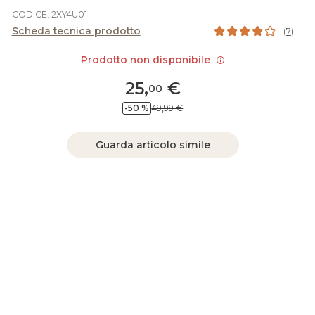
CODICE: 2XY4U01
Scheda tecnica prodotto
(
7
)
Prodotto non disponibile
25
,
€
00
-50 %
49,99 €
Guarda articolo simile