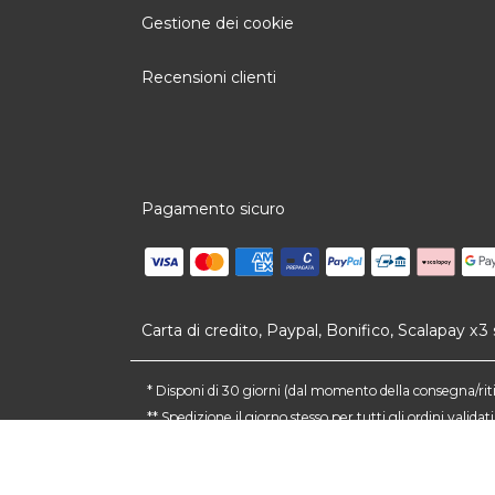
Gestione dei cookie
Recensioni clienti
Pagamento sicuro
Carta di credito, Paypal, Bonifico, Scalapay x
* Disponi di 30 giorni (dal momento della consegna/ritiro
** Spedizione il giorno stesso per tutti gli ordini valid
(1) Sconto di 10 € per ordini a partire da 80€,
dell’ordine. Offerta non frazionabi