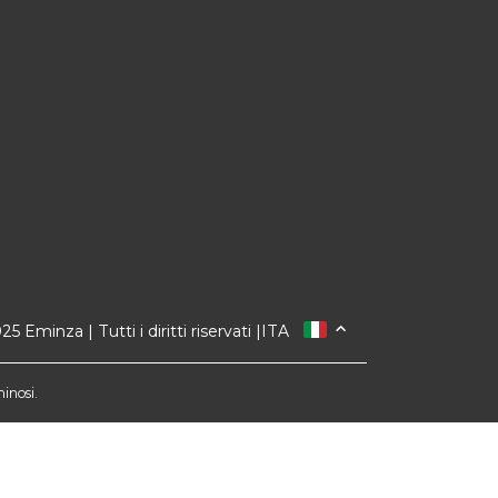
 Eminza | Tutti i diritti riservati |
ITA
FRANCIA
SPAGNA
minosi.
GERMANIA
PAESI BASSI
SVIZZERA
inclusi, inserendo il codice SUMMER26 al momento
ltà e non valida sulle carte regalo.