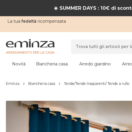
☀️ SUMMER DAYS : 10€ di sconto
La tua
fedeltà
ricompensata
ARREDAMENTO PER LA CASA
Novità
Biancheria casa
Arredo giardino
Arre
Eminza
Biancheria casa
Tende/Tende trasparenti/ Tende a rullo