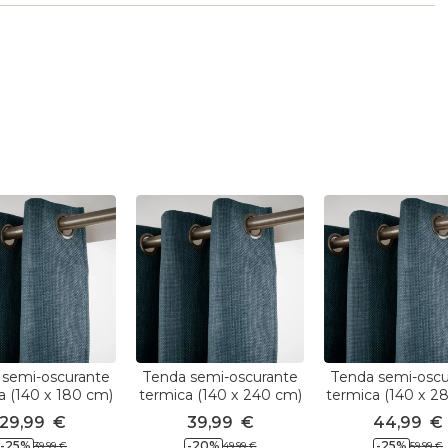
 semi-oscurante
Tenda semi-oscurante
Tenda semi-oscu
a (140 x 180 cm)
termica (140 x 240 cm)
termica (140 x 2
Alba Blu
Alba Blu
Alba Blu
29,99
€
39,99
€
44,99
€
-
25
%
-
20
%
-
25
%
39,99
€
49,99
€
59,99
€