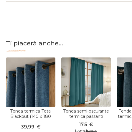
Ti piacerà anche...
Tenda termica Total
Tenda semi-oscurante
Tenda
Blackout (140 x 180
termica passanti
termic
cm) Magnus Blu notte
nascosti (140 x 240 cm)
17,5
€
39,99
€
Calore Blu ottanio
-
50
%
34,99
€