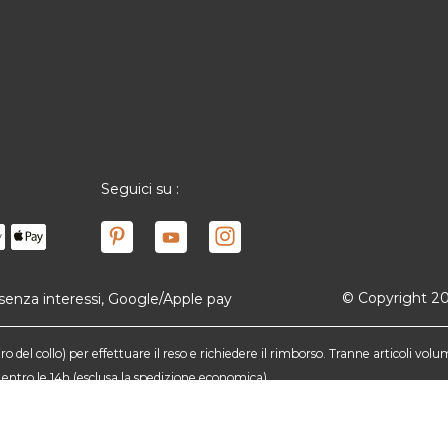
Seguici su :
© Copyright 2025
3 senza interessi, Google/Apple pay
 del collo) per effettuare il reso e richiedere il rimborso. Tranne articoli volu
ati entro le 14h (esclusa la spedizione economica)
 esclusi i costi di spedizione. Offerta valida dal 02/08/2026 al 06/08/2026 
le, non rimborsabile, non cumulabile con altri codici promozionali o sconti fede