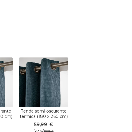
rante
Tenda semi-oscurante
80 cm)
termica (180 x 260 cm)
Alba Blu
59,99
€
-
14
%
69,99
€