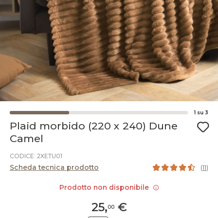
1
su
3
Plaid morbido (220 x 240) Dune
Camel
CODICE: 2XETU01
Scheda tecnica prodotto
(
11
)
Prodotto non disponibile
25
,
€
00