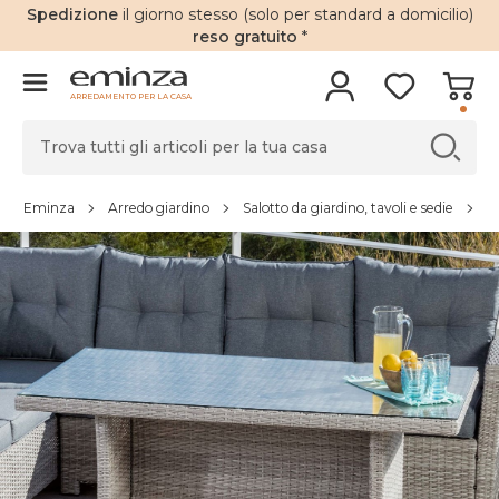
Spedizione
il giorno stesso (solo per standard a domicilio)
reso gratuito
*
ARREDAMENTO PER LA CASA
Eminza
Arredo giardino
Salotto da giardino, tavoli e sedie
S