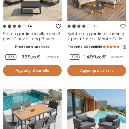
+4
+6
Set da giardino in alluminio 2
Salotto da giardino alluminio
posti 3 pezzi Long Beach
2 posti 3 pezzi Monte Carlo
Grigio antracite e tortora
Grigio antracite e tortora
(
1
)
Prodotto disponibile
Prodotto disponibile
999
,
1.499
,
-23%
-12%
1.299,00
1.699,00
00
00
Aggiungi al carrello
Aggiungi al carrello