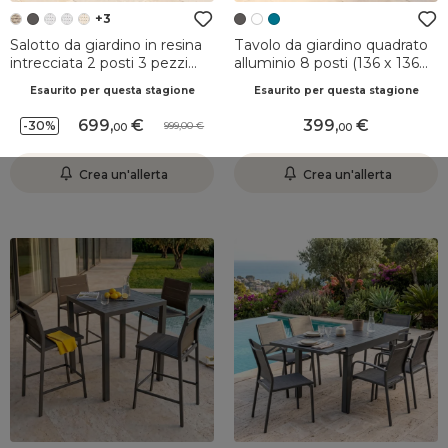
+3
Salotto da giardino in resina
Tavolo da giardino quadrato
intrecciata 2 posti 3 pezzi
alluminio 8 posti (136 x 136
Palma Grigio e tortora
cm) Murano Grigio antracite
Esaurito per questa stagione
Esaurito per questa stagione
699
,
399
,
-30%
999,00
00
00
Crea un'allerta
Crea un'allerta