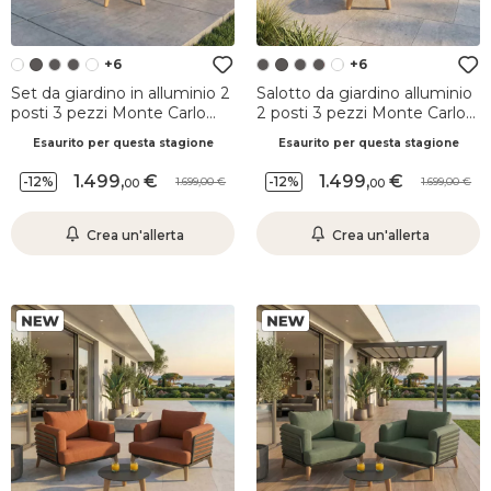
+6
+6
Set da giardino in alluminio 2
Salotto da giardino alluminio
posti 3 pezzi Monte Carlo
2 posti 3 pezzi Monte Carlo
Bianco e verde rosmarino
Grigio antracite e beige
Esaurito per questa stagione
Esaurito per questa stagione
1.499
,
1.499
,
-12%
-12%
1.699,00
1.699,00
00
00
Crea un'allerta
Crea un'allerta