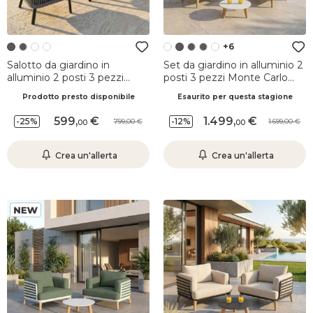
+6
Salotto da giardino in
Set da giardino in alluminio 2
alluminio 2 posti 3 pezzi
posti 3 pezzi Monte Carlo
Amalfi Grigio antracite
Bianco e terracotta
Prodotto presto disponibile
Esaurito per questa stagione
599
,
1.499
,
-25%
-12%
799,00
1.699,00
00
00
Crea un'allerta
Crea un'allerta