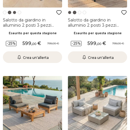
Salotto da giardino in
Salotto da giardino in
alluminio 2 posti 3 pezzi
alluminio 2 posti 3 pezzi
Amalfi Bianco e tortora
Amalfi Grigio antracite e
Esaurito per questa stagione
Esaurito per questa stagione
grigio chiaro
599
,
599
,
-25%
-25%
799,00
799,00
00
00
Crea un'allerta
Crea un'allerta