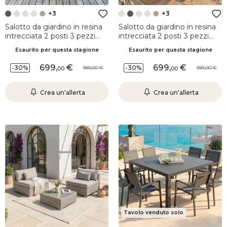
+3
+3
Salotto da giardino in resina
Salotto da giardino in resina
intrecciata 2 posti 3 pezzi
intrecciata 2 posti 3 pezzi
Palma Grigio e antracite
Palma Grigio e beige
Esaurito per questa stagione
Esaurito per questa stagione
699
,
699
,
-30%
-30%
999,00
999,00
00
00
Crea un'allerta
Crea un'allerta
Tavolo venduto solo