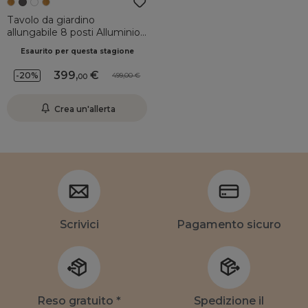
Tavolo da giardino
allungabile 8 posti Alluminio
effetto legno Murano (180 x
Esaurito per questa stagione
90 cm)Grigio antracite
399
,
-20%
499,00
00
Crea un'allerta
Scrivici
Pagamento sicuro
Reso gratuito *
Spedizione il