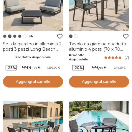
+4
Set da giardino in alluminio 2
Tavolo da giardino quadrato
posti 3 pezzi Long Beach
alluminio 4 posti (70 x 70
Grigio antracite e grigio
cm) Murano Grigio antracite
Prodotto
(
7
)
Prodotto disponibile
chiaro
disponibile
999
,
199
,
-23%
-20%
1.299,00
249,99
00
99
Aggiungi al carrello
Aggiungi al carrello