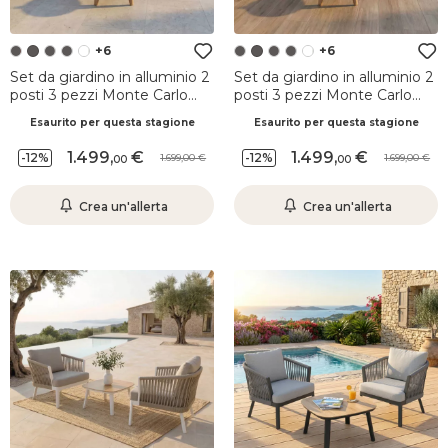
+6
+6
Set da giardino in alluminio 2
Set da giardino in alluminio 2
posti 3 pezzi Monte Carlo
posti 3 pezzi Monte Carlo
Grigio antracite e terracotta
Grigio antracite e verde
Esaurito per questa stagione
Esaurito per questa stagione
rosmarino
1.499
,
1.499
,
-12%
-12%
1.699,00
1.699,00
00
00
Crea un'allerta
Crea un'allerta