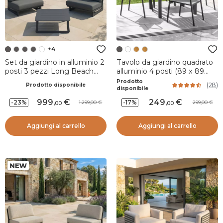
+4
Set da giardino in alluminio 2
Tavolo da giardino quadrato
posti 3 pezzi Long Beach
alluminio 4 posti (89 x 89
Grigio antracite
cm) Murano Grigio antracite
Prodotto
(
28
)
Prodotto disponibile
disponibile
999
,
249
,
-23%
-17%
1.299,00
299,00
00
00
Aggiungi al carrello
Aggiungi al carrello