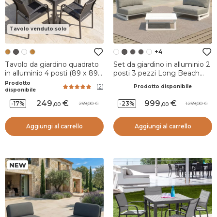
Tavolo venduto solo
+4
Tavolo da giardino quadrato
Set da giardino in alluminio 2
in alluminio 4 posti (89 x 89
posti 3 pezzi Long Beach
cm) Murano Grigio antracite
Bianco cenere e beige
Prodotto
(
2
)
Prodotto disponibile
ed effetto legno
disponibile
249
,
999
,
-17%
-23%
299,00
1.299,00
00
00
Aggiungi al carrello
Aggiungi al carrello