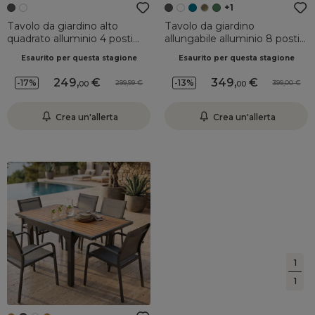
+1
Tavolo da giardino alto
Tavolo da giardino
quadrato alluminio 4 posti
allungabile alluminio 8 posti
(90 x H105 cm) Murano
(90/180 x 90 cm) Murano
Esaurito per questa stagione
Esaurito per questa stagione
Grigio antracite
Grigio antracite
249
,
349
,
-17%
-13%
299,99
399,00
00
00
Crea un'allerta
Crea un'allerta
1
1