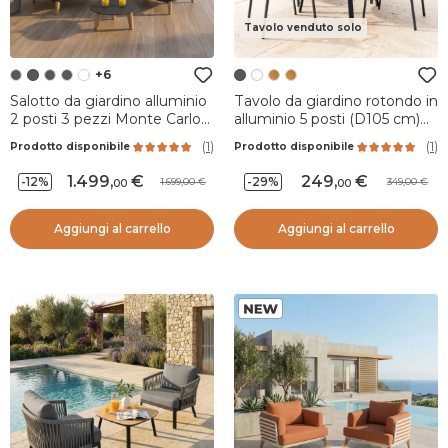
Tavolo venduto solo
+6
Salotto da giardino alluminio
Tavolo da giardino rotondo in
2 posti 3 pezzi Monte Carlo
alluminio 5 posti (D105 cm)
Grigio antracite e grigio
Murano Grigio antracite ed
(
1
)
(
1
)
Prodotto disponibile
Prodotto disponibile
chiaro
effetto legno
1.499
,
249
,
-12%
-29%
1.699,00
349,00
00
00
Aggiungi al carrello
Aggiungi al carrello