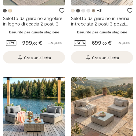
+3
Salotto da giardino angolare
Salotto da giardino in resina
in legno di acacia 2 posti 3
intrecciata 2 posti 3 pezzi
pezzi Bornéo Grigio antracite
Palma Grigio
Esaurito per questa stagione
Esaurito per questa stagione
999
,
699
,
-17%
-30%
1.199,00
999,00
00
00
Crea un'allerta
Crea un'allerta