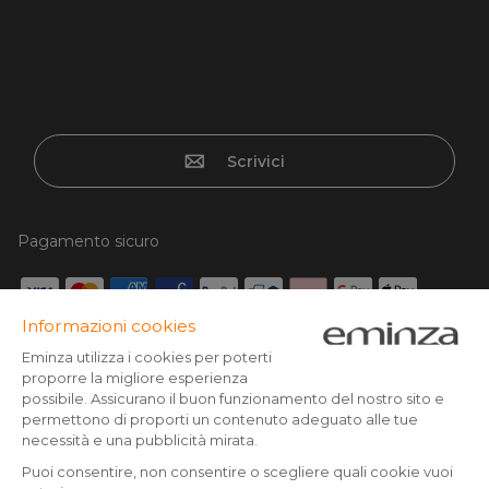
Scrivici
Pagamento sicuro
Carta di credito, Paypal, Bonifico, Scalapay x3 senza
interessi, Google/Apple pay
Seguici su :