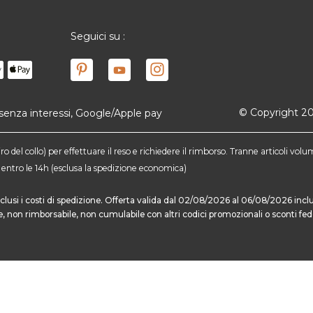
Seguici su :
© Copyright 2025
3 senza interessi, Google/Apple pay
 del collo) per effettuare il reso e richiedere il rimborso. Tranne articoli volu
ati entro le 14h (esclusa la spedizione economica)
 esclusi i costi di spedizione. Offerta valida dal 02/08/2026 al 06/08/2026 
le, non rimborsabile, non cumulabile con altri codici promozionali o sconti fede