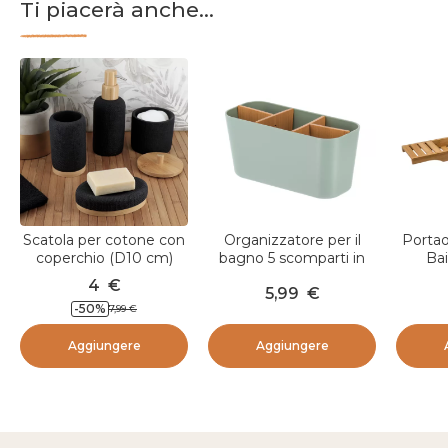
Ti piacerà anche...
Scatola per cotone con
Organizzatore per il
Portao
coperchio (D10 cm)
bagno 5 scomparti in
Ba
Effetto Maille Nero
bambù Naturo Verde
4
€
5,99
€
salvia
-
50
%
7,99
€
Aggiungere
Aggiungere