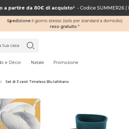
 a partire da 80€ di acquisto¹
- Codice SUMMER26 | F
Spedizione
il giorno stesso (solo per standard a domicilio)
reso gratuito
*
do e Décor
Natale
Promozione
Set di 3 cesti Timeless Blu tahitiano