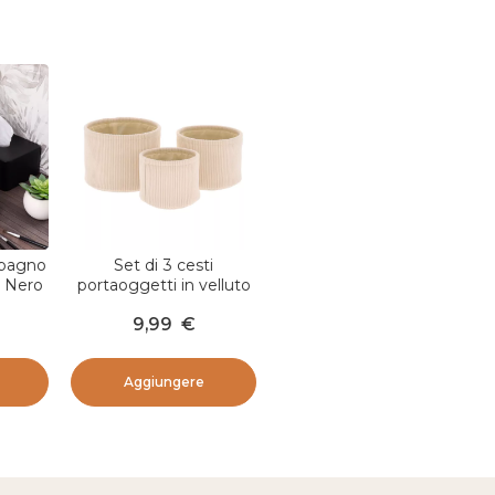
 bagno
Set di 3 cesti
i Nero
portaoggetti in velluto
a coste (H16 cm) Louise
9,99
€
Avorio
Aggiungere