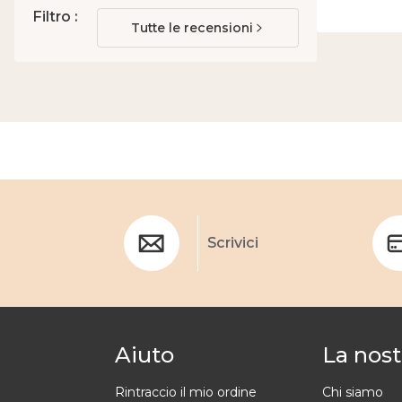
Filtro :
Tutte le recensioni
Scrivici
Aiuto
La nost
Rintraccio il mio ordine
Chi siamo