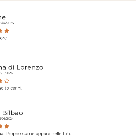
ne
2/06/2025
lore
a di Lorenzo
2/11/2024
lto carini.
 Bilbao
5/09/2024
na. Proprio come appare nelle foto.