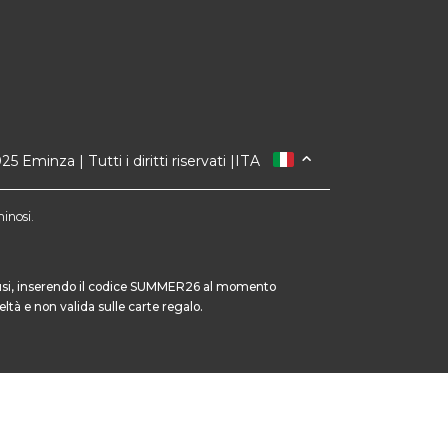
 Eminza | Tutti i diritti riservati |
ITA
FRANCIA
SPAGNA
minosi.
GERMANIA
PAESI BASSI
SVIZZERA
inclusi, inserendo il codice SUMMER26 al momento
ltà e non valida sulle carte regalo.
DANMARK