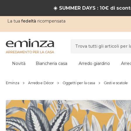
☀️ SUMMER DAYS : 10€ di sconto
La tua
fedeltà
ricompensata
ARREDAMENTO PER LA CASA
Novità
Biancheria casa
Arredo giardino
Arre
Eminza
Arredo e Décor
Oggetti per la casa
Cesti e scatole