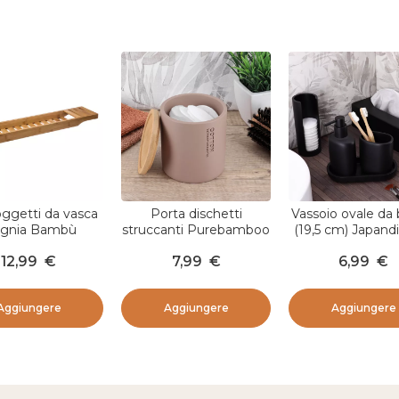
ggetti da vasca
Porta dischetti
Vassoio ovale da
ignia Bambù
struccanti Purebamboo
(19,5 cm) Japand
Cappuccino
12,99
€
7,99
€
6,99
€
Aggiungere
Aggiungere
Aggiungere