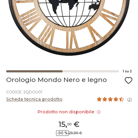
1
su
2
Orologio Mondo Nero e legno
CODICE: 2QDOU01
Scheda tecnica prodotto
(
2
)
Prodotto non disponibile
15
,
€
00
-50 %
29,99 €